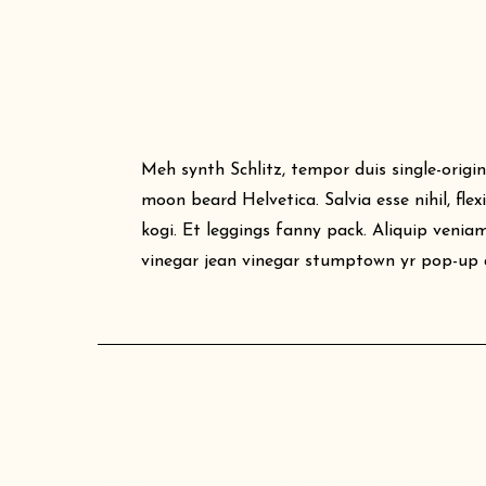
Meh synth Schlitz, tempor duis single-origi
moon beard Helvetica. Salvia esse nihil, fle
kogi. Et leggings fanny pack. Aliquip venia
vinegar jean vinegar stumptown yr pop-up a