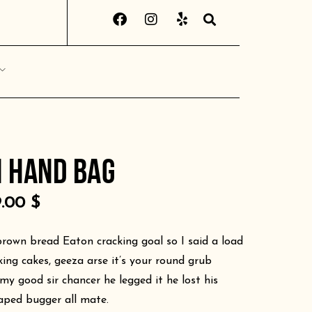
 HAND BAG
9.00
$
rown bread Eaton cracking goal so I said a load
king cakes, geeza arse it’s your round grub
my good sir chancer he legged it he lost his
aped bugger all mate.