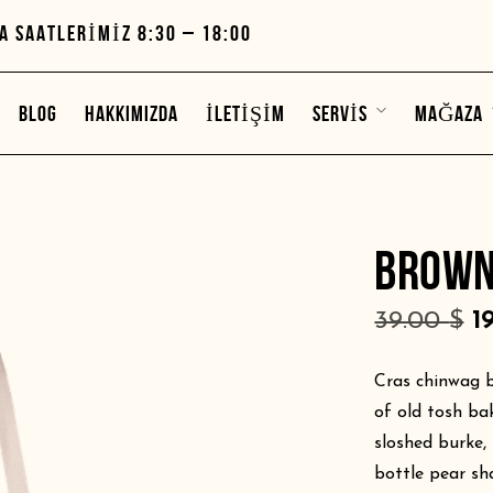
A SAATLERIMIZ 8:30 – 18:00
BLOG
HAKKIMIZDA
İLETIŞIM
SERVIS
MAĞAZA
BROWN
39.00
$
1
Cras chinwag b
of old tosh ba
sloshed burke, 
bottle pear sh