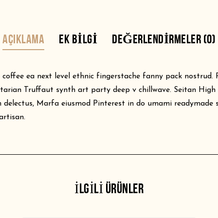
AÇIKLAMA
EK BILGI
DEĞERLENDIRMELER (0)
n coffee ea next level ethnic fingerstache fanny pack nostrud.
xitarian Truffaut synth art party deep v chillwave. Seitan Hig
m delectus, Marfa eiusmod Pinterest in do umami readymade sw
rtisan.
İLGILI ÜRÜNLER