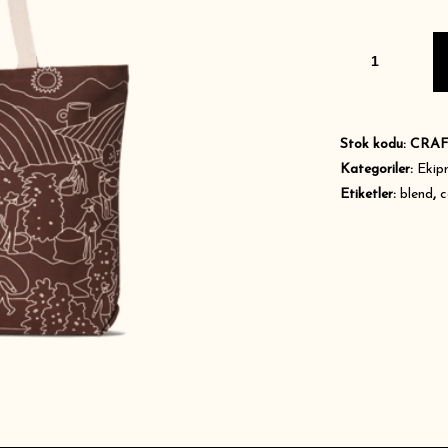
KAHVE
AKSESUAR
Stok kodu:
CRAF
Kategoriler:
Ekip
Etiketler:
blend
,
c