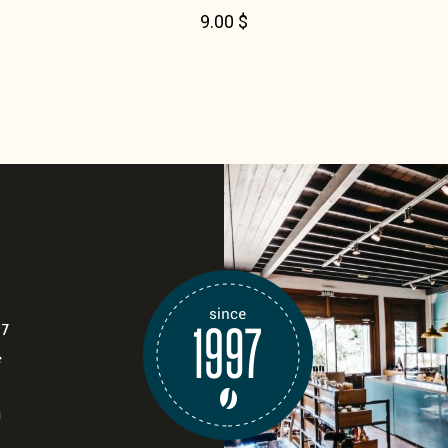
9.00
$
97
e
i