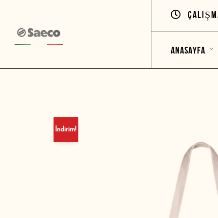
ÇALIŞM
ANASAYFA
ALIŞVERIŞ VE TESLIMAT
MAĞAZA
ÜRÜNLER
İndirim!
SEPET
KATEGORILER
AKSESUARLAR