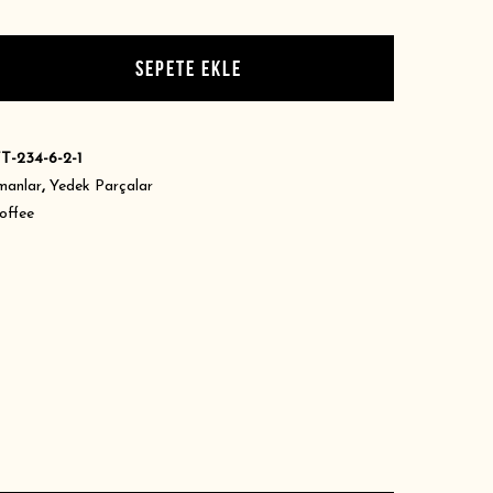
SEPETE EKLE
EKIPMAN
T-234-6-2-1
manlar
,
Yedek Parçalar
offee