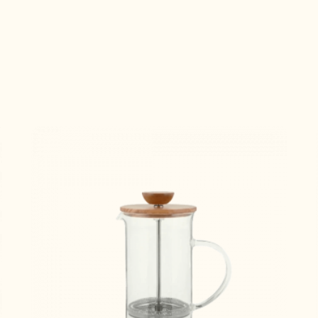
KAHVE
AKSESUAR