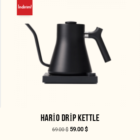
İndirim!
HARIO DRIP KETTLE
59.00
$
69.00
$