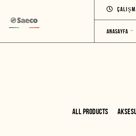
ÇALIŞM
ANASAYFA
ALIŞVERIŞ VE TESLIMAT
MAĞAZA
ÜRÜNLER
SEPET
KATEGORILER
ALL PRODUCTS
AKSES
AKSESUARLAR