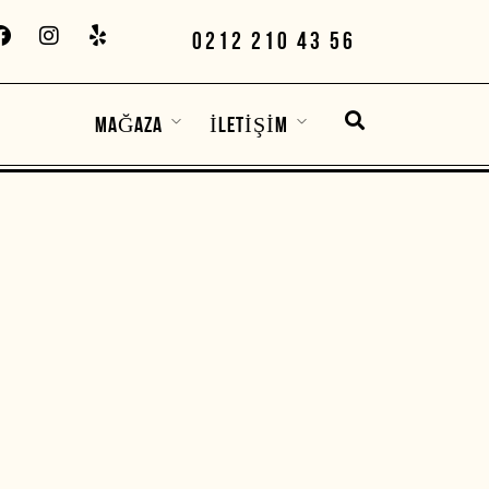
0212 210 43 56
MAĞAZA
İLETIŞIM
PARK AVENUE
MT. VERNON
520 Park Avenue, Baltimore, MD
, MD
21201