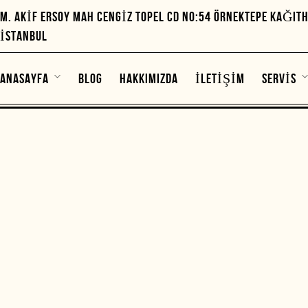
M. AKIF ERSOY MAH CENGIZ TOPEL CD NO:54 ÖRNEKTEPE KAĞIT
İSTANBUL
ANASAYFA
BLOG
HAKKIMIZDA
İLETIŞIM
SERVIS
ALIŞVERIŞ VE TESLIMAT
WI
OPENNING HOURS
MAĞAZA
B
ÜRÜNLER
SEPET
747
MD
KATEGORILER
CUSTOMER SUPPORT
AKSESUARLAR