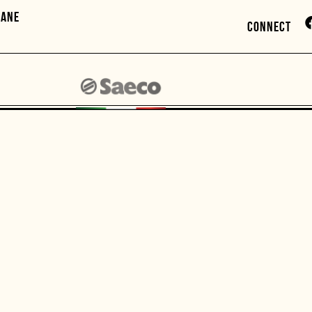
HANE
CONNECT
BALTIMORE
SCONSIN
CROSS STREET
ETHESDA CRESCENT
MARKET
5 Wisconsin Avenue, Bethesda,
1065 S. Charles St., Baltimore
 20814
21230